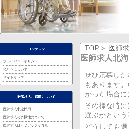
TOP
医師
コンテンツ
医師求人北
プライバシーポリシー
私たちについて
ぜひ応募した
サイトマップ
もあります。
かった場合に
医師求人、転職について
その様な時に
医師求人中途採用
選ぶかという
医師求人の多様性について
どうしても選
医師求人は年収アップが可能