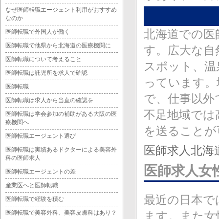
なぜ医師転職エージェント利用がおすすめ
なのか
北海道での医
医師転職で外国人が働く
医師転職で他県から北海道の医療機関に
す。広大な自
医師転職について考えること
スポット、温
医師転職は託児所を求人で確認
っています。
医師転職
で、仕事以外
医師転職は求人から当直の確認を
不足地域では
医師転職は学会参加の補助がある大阪の医
療機関へ
を送ることが
医師転職エージェント選び
医師求人北海
医師転職は実績あるドクターによる美容外
科の医師求人
医師求人女
医師転職エージェントの差
産業医へと医師転職
最近の日本で
医師転職で経験を積む
医師転職で美容外科、美容皮膚科はあり？
ます。また女