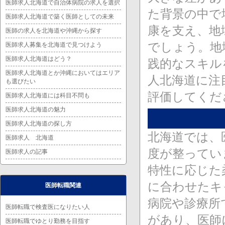
医師求人北海道で自治体病院の求人を選択
た背景の中で
医師求人北海道で築く医師としての未来
康を支え、地
医師の求人を北海道や沖縄から探す
でしょう。地
医師求人募集を北海道で見つけよう
医師求人北海道はどう？
践的なスキル
医師求人北海道とか沖縄においてはエリア
人北海道に注
も選びたい
評価してくだ
医師求人北海道には科目不問も
医師求人北海道の魅力
医師求人北海道の探し方
北海道では、
医師求人 北海道
度が整ってい
医師求人の記事
特性に応じた
に合わせたキ
医師転職関連
病院や診療所
医師転職で検査医になりたい人
があり、医師
医師転職でゆとり勤務を目指す