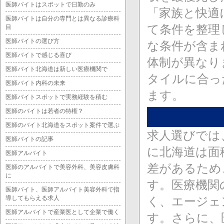
医師バイトはスポットで日勤のみ
「家族と快適
医師バイトは自分の専門とは異なる診療科
て条件を整理
目
医師バイトの選び方
な条件が含ま
医師バイトで感じる喜び
体制が異なり
医師バイト北海道は新しい医療機関で
タイルに合っ
医師バイト内科の未来
ます。
医師バイトスポットで実務経験を積む
医師のバイトは若者の特権？
医師のバイト北海道をスポット案件で選ぶ
求人選びでは
医師バイトの記事
に北海道は面
医師アルバイト
差があるため
医師のアルバイトで美容外科、美容皮膚科
に
す。医療機関
医師バイト、医師アルバイト美容外科で指
導してもらえる求人
く、エージェ
医師アルバイトで産業医として企業で働く
す。さらに、