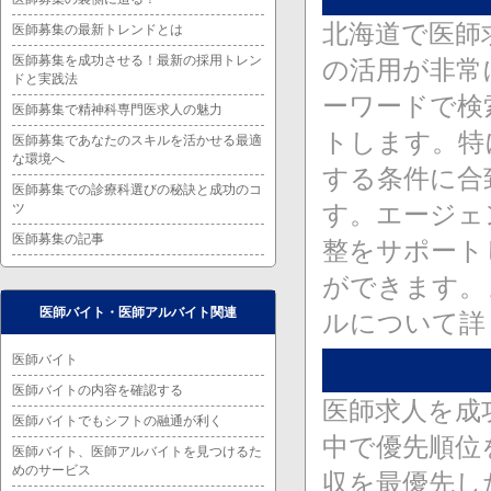
北海道で医師
医師募集の最新トレンドとは
医師募集を成功させる！最新の採用トレン
の活用が非常
ドと実践法
ーワードで検
医師募集で精神科専門医求人の魅力
トします。特
医師募集であなたのスキルを活かせる最適
な環境へ
する条件に合
医師募集での診療科選びの秘訣と成功のコ
す。エージェ
ツ
医師募集の記事
整をサポート
ができます。
医師バイト・医師アルバイト関連
ルについて詳
医師バイト
医師バイトの内容を確認する
医師求人を成
医師バイトでもシフトの融通が利く
中で優先順位
医師バイト、医師アルバイトを見つけるた
めのサービス
収を最優先し