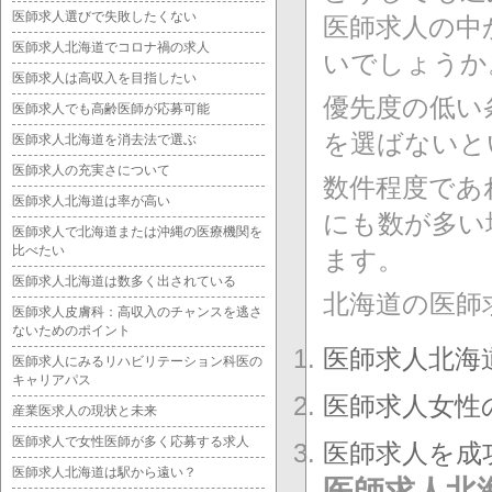
医師求人選びで失敗したくない
医師求人の中
医師求人北海道でコロナ禍の求人
いでしょうか
医師求人は高収入を目指したい
優先度の低い
医師求人でも高齢医師が応募可能
を選ばないと
医師求人北海道を消去法で選ぶ
医師求人の充実さについて
数件程度であ
医師求人北海道は率が高い
にも数が多い
医師求人で北海道または沖縄の医療機関を
比べたい
ます。
医師求人北海道は数多く出されている
北海道の医師
医師求人皮膚科：高収入のチャンスを逃さ
ないためのポイント
医師求人北海
医師求人にみるリハビリテーション科医の
キャリアパス
医師求人女性
産業医求人の現状と未来
医師求人で女性医師が多く応募する求人
医師求人を成
医師求人北海道は駅から遠い？
医師求人北