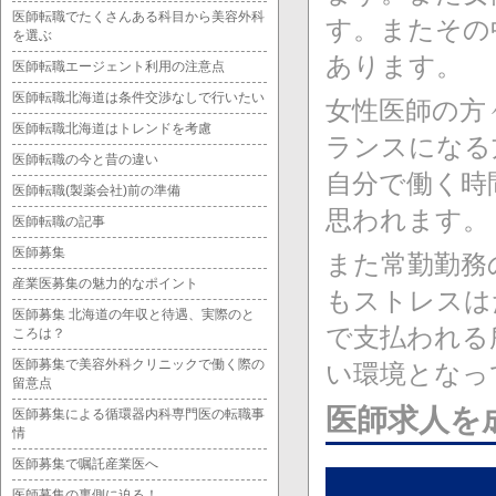
医師転職でたくさんある科目から美容外科
す。またその
を選ぶ
あります。
医師転職エージェント利用の注意点
医師転職北海道は条件交渉なしで行いたい
女性医師の方
医師転職北海道はトレンドを考慮
ランスになる
医師転職の今と昔の違い
自分で働く時
医師転職(製薬会社)前の準備
思われます。
医師転職の記事
医師募集
また常勤勤務
産業医募集の魅力的なポイント
もストレスは
医師募集 北海道の年収と待遇、実際のと
で支払われる
ころは？
医師募集で美容外科クリニックで働く際の
い環境となっ
留意点
医師求人を
医師募集による循環器内科専門医の転職事
情
医師募集で嘱託産業医へ
医師募集の裏側に迫る！