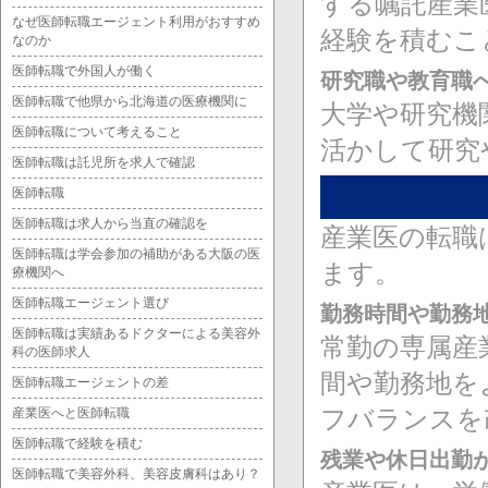
する嘱託産業
なぜ医師転職エージェント利用がおすすめ
経験を積むこ
なのか
医師転職で外国人が働く
研究職や教育職
医師転職で他県から北海道の医療機関に
大学や研究機
医師転職について考えること
活かして研究
医師転職は託児所を求人で確認
医師転職
医師転職は求人から当直の確認を
産業医の転職
医師転職は学会参加の補助がある大阪の医
ます。
療機関へ
医師転職エージェント選び
勤務時間や勤務
医師転職は実績あるドクターによる美容外
常勤の専属産
科の医師求人
間や勤務地を
医師転職エージェントの差
フバランスを
産業医へと医師転職
医師転職で経験を積む
残業や休日出勤
医師転職で美容外科、美容皮膚科はあり？