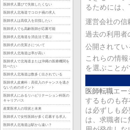
医師求人選びで失敗したくない
るためには、
医師求人北海道でコロナ禍の求人
運営会社の信
医師求人は高収入を目指したい
医師求人でも高齢医師が応募可能
過去の利用者
医師求人北海道を消去法で選ぶ
公開されてい
医師求人の充実さについて
医師求人北海道は率が高い
これらの情報
医師求人で北海道または沖縄の医療機関を
を選ぶことが
比べたい
医師求人北海道は数多く出されている
医師求人皮膚科：高収入のチャンスを逃さ
ないためのポイント
医師転職
エー
医師求人にみるリハビリテーション科医の
するものも存
キャリアパス
は必ずしも必
産業医求人の現状と未来
医師求人で女性医師が多く応募する求人
は、求職者に
医師求人北海道は駅から遠い？
用が発生しな