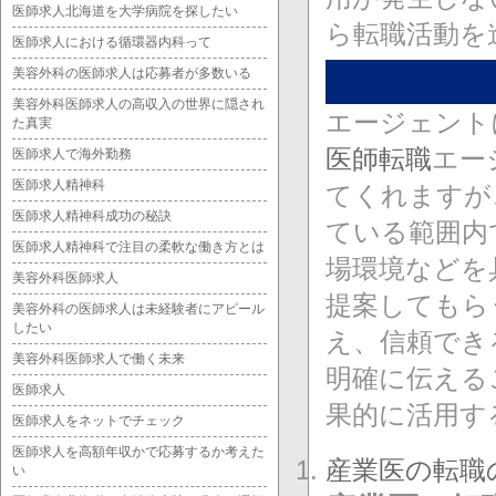
医師求人北海道を大学病院を探したい
ら転職活動を
医師求人における循環器内科って
美容外科の医師求人は応募者が多数いる
美容外科医師求人の高収入の世界に隠され
エージェント
た真実
医師転職
エー
医師求人で海外勤務
医師求人精神科
てくれますが
医師求人精神科成功の秘訣
ている範囲内
医師求人精神科で注目の柔軟な働き方とは
場環境などを
美容外科医師求人
提案してもら
美容外科の医師求人は未経験者にアピール
したい
え、信頼でき
美容外科医師求人で働く未来
明確に伝える
医師求人
果的に活用す
医師求人をネットでチェック
医師求人を高額年収かで応募するか考えた
産業医の転職
い