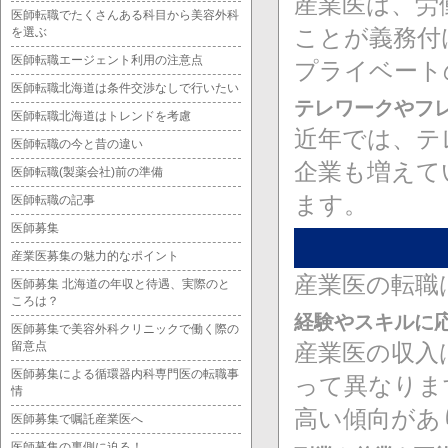
産業医は、労
医師転職でたくさんある科目から美容外科
ことが義務付
を選ぶ
医師転職エージェント利用の注意点
プライベート
医師転職北海道は条件交渉なしで行いたい
テレワークやフ
医師転職北海道はトレンドを考慮
近年では、テ
医師転職の今と昔の違い
企業も増えて
医師転職(製薬会社)前の準備
ます。
医師転職の記事
医師募集
産業医募集の魅力的なポイント
産業医の転職
医師募集 北海道の年収と待遇、実際のと
ころは？
経験やスキルに
医師募集で美容外科クリニックで働く際の
留意点
産業医の収入
医師募集による循環器内科専門医の転職事
って異なりま
情
高い傾向があ
医師募集で嘱託産業医へ
医師募集の裏側に迫る！