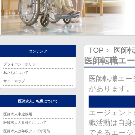
TOP
医師
コンテンツ
医師転職エ
プライバシーポリシー
私たちについて
医師転職エー
サイトマップ
があります。
医師求人、転職について
エージェント
医師求人中途採用
職活動は自身
医師求人の多様性について
できるエージ
医師求人は年収アップが可能