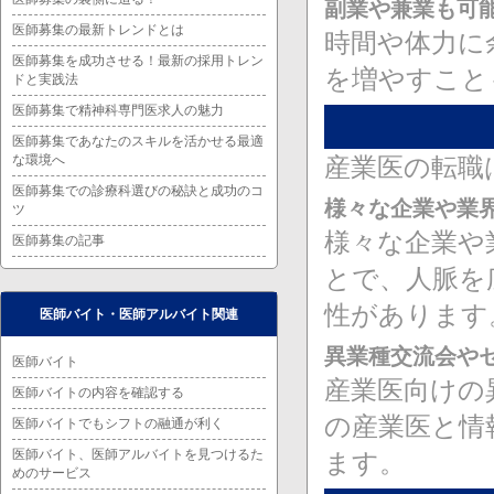
副業や兼業も可
医師募集の最新トレンドとは
時間や体力に
医師募集を成功させる！最新の採用トレン
を増やすこと
ドと実践法
医師募集で精神科専門医求人の魅力
医師募集であなたのスキルを活かせる最適
な環境へ
産業医の転職
医師募集での診療科選びの秘訣と成功のコ
様々な企業や業
ツ
様々な企業や
医師募集の記事
とで、人脈を
性があります
医師バイト・医師アルバイト関連
異業種交流会や
医師バイト
産業医向けの
医師バイトの内容を確認する
の産業医と情
医師バイトでもシフトの融通が利く
医師バイト、医師アルバイトを見つけるた
ます。
めのサービス